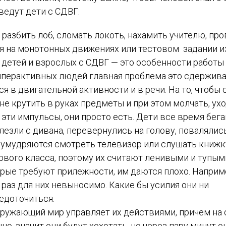
ведут дети с СДВГ:
 разбить лоб, сломать локоть, нахамить учителю, пр
я на монотонных движениях или тестовом задании и
детей и взрослых с СДВГ — это особенности работы 
иперактивных людей главная проблема это сдержива
 в двигательной активности и в речи. На то, чтобы 
, не крутить в руках предметы и при этом молчать, ух
эти импульсы, они просто есть. Дети все время бега
слезли с дивана, перевернулись на голову, повалялис
о умудряются смотреть телевизор или слушать книжк
ервого класса, поэтому их считают ленивыми и тупым
торые требуют прилежности, им даются плохо. Наприм
раз для них невыносимо. Какие бы усилия они ни
едоточиться.
кружающий мир управляет их действиями, причем на 
о, значит они будут хохотать, но через пару минут о