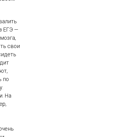
овалить
з ЕГЭ —
мозга,
ть свои
сидеть
одит
ют,
ь по
у.
и. На
ер,
очень
ни