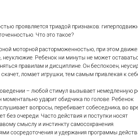
стью проявляется триадой признаков: гиперподвиж
оченностью. Что это такое?
рной моторной расторможенностью, при этом движе
, неуклюжие. Ребенок ни минуты не может оставать
няться правилам и дисциплине. Он беспокоен, неуси
 скачет, ломает игрушки, тем самым привлекая к себ
оведении – любой стимул вызывает немедленную р
н моментально ударит обидчика по голове. Ребенок
ослушивает вопросы, перебивает собеседника, во вр
ет без очереди. Часто действия и поступки носят
равому смыслу и инстинкту самосохранения.
ями сосредоточения и удержания программы действ