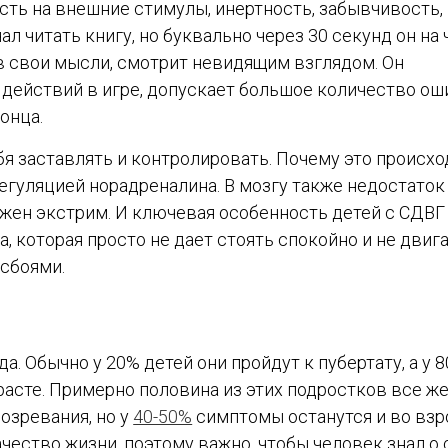
ть на внешние стимулы, инертность, забывчивость,
л читать книгу, но буквально через 30 секунд он на 
в свои мысли, смотрит невидящим взглядом. Он
действий в игре, допускает большое количество ош
онца.
я заставлять и контролировать. Почему это происхо
регуляцией норадреналина. В мозгу также недостаток
ужен экстрим. И ключевая особенность детей с СДВГ
 которая просто не дает стоять спокойно и не двиг
 сбоями.
а. Обычно у 20% детей они пройдут к пубертату, а у 
асте. Примерно половина из этих подростков все ж
озревания, но у
40-50%
симптомы останутся и во вз
чество жизни, поэтому важно, чтобы человек знал о