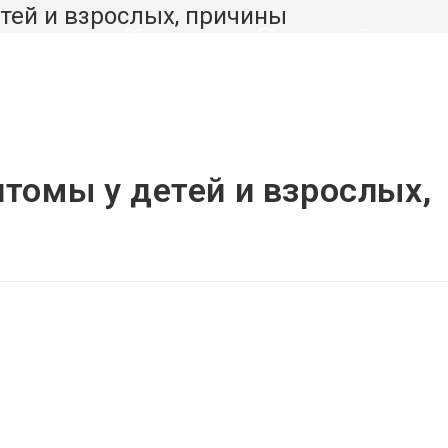
тей и взрослых, причины
ДОРОВЬЕ
МАГАЗИН
О НАС
ПЕРЕКЛЮЧИ
ПОИСК
томы у детей и взрослых,
ПО
ВЕБ-
САЙТУ