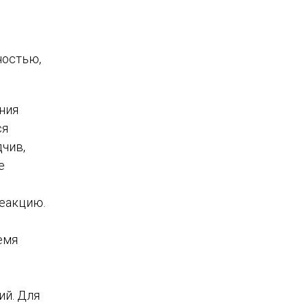
ностью,
ния
ся
дчив,
е
еакцию.
емя
ий. Для