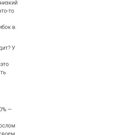
 низкий
что-то
ибок в
дит? У
 это
ать
80% —
е
рослом
 своем