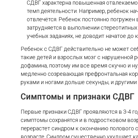
СДВГ характерна повышенная отвлекаемос
темп деятельности. Например, ребенок нача
отвлечётся. Ребенок постоянно погружен 
затрудняется в выполнении стереотипных 
учебных заданиях, не доводит начатое до к
Ребенок с СДВГ действительно не может себ
такие детей и взрослых мозг с нарушенной 
дофамина, поэтому им все время скучно и н
медленно созревающая префронтальная кора,
руками и ногами дольше секунды, и другими
Симптомы и признаки СДВГ
Первые признаки СДВГ проявляются в 3-4 год
симптомы сохранятся и в подростковом возр
перерастет синдром к окончанию полового с
возрасте. Синдром существенно ухудшает ка