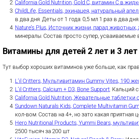
California Gold Nutrition, Gold C, витамин C в ж
ChildLife, Essentials, эхинацея, натуральный а
в два дня. Деты от 1 года: 0,5 мл 1 раз в два д
Nature’s Plus, Источник жизни, парад животных
минералы. Состав просто супер, усваиваемые 
Витамины для детей 2 лет и 3 лет
Тут выбор хороших витаминов уже больше, как пр
L’il Critters, Мультивитамин Gummy Vites, 190 
L’il Critters, Calcium + D3, Bone Support
. Кальций 
California Gold Nutrition, Жевательные таблет
Sundown Naturals Kids, Complete Multivitamin Gu
кол-вом. Состав на 4+, но зато какая приятная ц
Hero Nutritional Products, Yummi Bears, мульт
2500 тысяч за 200 шт