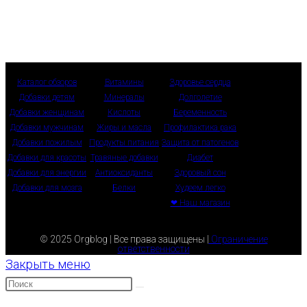
Каталог обзоров
Витамины
Здоровье сердца
Добавки детям
Минералы
Долголетие
Добавки женщинам
Кислоты
Беременность
Добавки мужчинам
Жиры и масла
Профилактика рака
Добавки пожилым
Продукты питания
Защита от патогенов
Добавки для красоты
Травяные добавки
Диабет
Добавки для энергии
Антиоксиданты
Здоровый сон
Добавки для мозга
Белки
Худеем легко
❤ Наш магазин
© 2025 Orgblog | Все права защищены |
Ограничение
ответственности
Закрыть меню