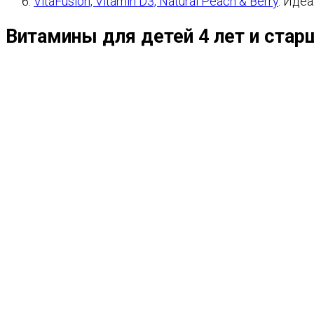
VitaFusion, Vitamin D3, Natural Peach & Berry
. Иде
Витамины для детей 4 лет и стар