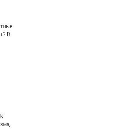
стные
т? В
ЛК
зма,