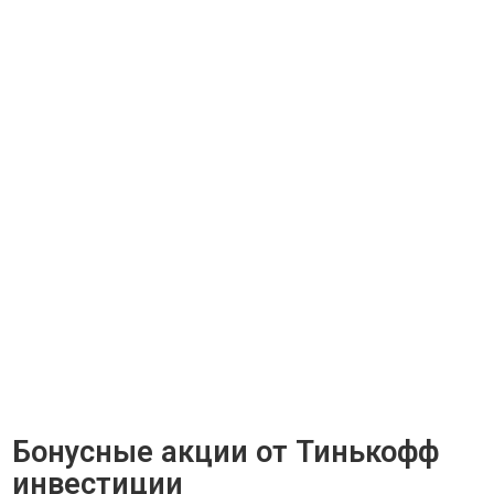
Бонусные акции от Тинькофф
инвестиции