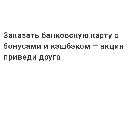
Перейти
к
МЕНЮ
содержимому
Заказать банковскую карту с
бонусами и кэшбэком — акция
приведи друга