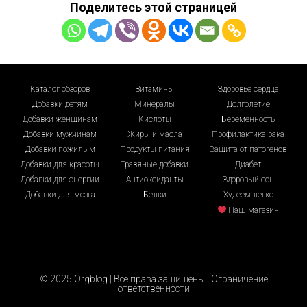
Поделитесь этой страницей
Каталог обзоров
Витамины
Здоровье сердца
Добавки детям
Минералы
Долголетие
Добавки женщинам
Кислоты
Беременность
Добавки мужчинам
Жиры и масла
Профилактика рака
Добавки пожилым
Продукты питания
Защита от патогенов
Добавки для красоты
Травяные добавки
Диабет
Добавки для энергии
Антиоксиданты
Здоровый сон
Добавки для мозга
Белки
Худеем легко
Наш магазин
© 2025 Orgblog | Все права защищены |
Ограничение
ответственности