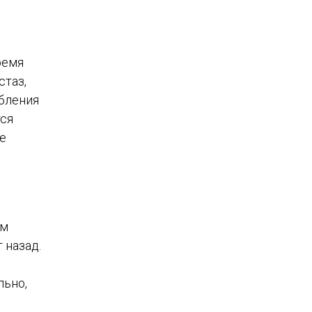
ремя
стаз,
ебления
тся
е
ем
 назад.
льно,