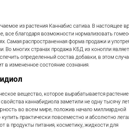
чаемое из растения Каннабис сатива. В настоящее в
, все благодаря возможности нормализовать гомео
ях. Самая распространенная форма продажи и употр
и. Во многих странах продажа КБД из конопли являе
спечить определенный состав добавки, в этом случа
т в измененное состояние сознания.
бидиол
ическое вещество, которое вырабатывается растени
свойства каннабидиола заметили не одну тысячу лет
рность во всем мире, положив начало миллиардной
 купить практически повсеместно и абсолютно лега
т в продукты питания, косметику, жидкости для