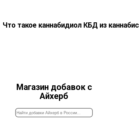
ПО
Что такое каннабидиол КБД из каннабис
ВЕБ-
САЙТУ
Магазин добавок с
Айхерб