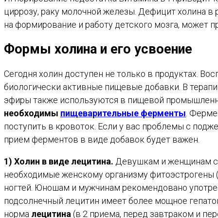
циррозу, раку молочной железы. Дефицит холина в 
на формирование и работу детского мозга, может 
Формы холина и его усвоение
Сегодня холин доступен не только в продуктах. Во
биологически активные пищевые добавки. В терапии
эфиры также используются в пищевой промышленнос
необходимы
пищеварительные ферменты
. Ферме
поступить в кровоток. Если у вас проблемы с подж
прием ферментов в виде добавок будет важен.
1) Холин в виде лецитина.
Девушкам и женщинам сп
необходимые женскому организму фитоэстрогены (и
ногтей. Юношам и мужчинам рекомендовано употреб
подсолнечный лецитин имеет более мощное гепатоп
норма
лецитина
(в 2 приема, перед завтраком и пер