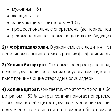
мужчины — 6 г;
женщины — 5 г;
занимающиеся фитнесом — 10 г;
профессиональные спортсмены (во период подго
рекомендованная норма лецитина для будущих и
2) Фосфатидилхолин.
В узком смысле лецитин – э
лецитином называют смесь разных фосфолипидов,
3) Холина битартрат.
Это самая распространенная,
печени, улучшения состояния сосудов, памяти, кон
пьют принимающие стероиды бодибилдеры.
4) Холина цитрат.
Считается, что этот тип холина б
цитратом — 50 %. Цитрат холина помогает спортсм
этого сам по себе цитрат улучшает усвоение магни
подмечено, что холина цитрат помогает быстрому