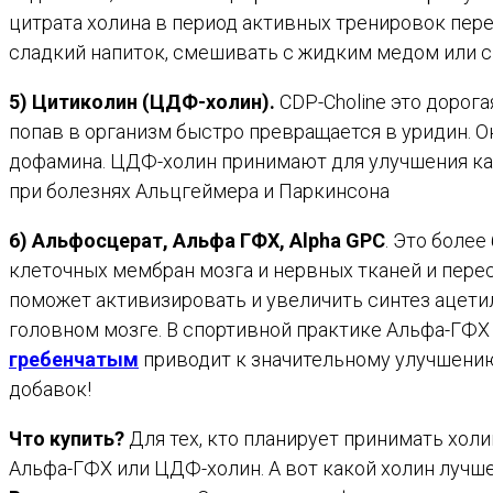
цитрата холина в период активных тренировок пер
сладкий напиток, смешивать с жидким медом или 
5) Цитиколин (ЦДФ-холин).
CDP-Choline это дорог
попав в организм быстро превращается в уридин.
дофамина. ЦДФ-холин принимают для улучшения кач
при болезнях Альцгеймера и Паркинсона
6) Альфосцерат, Альфа ГФХ, Alpha GPC
. Это боле
клеточных мембран мозга и нервных тканей и пере
поможет активизировать и увеличить синтез ацет
головном мозге. В спортивной практике Альфа-ГФХ
гребенчатым
приводит к значительному улучшению
добавок!
Что купить?
Для тех, кто планирует принимать хол
Альфа-ГФХ или ЦДФ-холин. А вот какой холин лучше