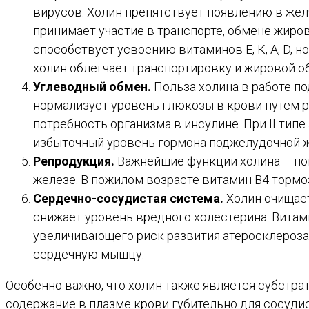
вирусов. Холин препятствует появлению в жел
принимает участие в транспорте, обмене жиров
способствует усвоению витаминов Е, К, А, D,
холин облегчает транспортировку и жировой об
Углеводный обмен.
Польза холина в работе по
нормализует уровень глюкозы в крови путем р
потребность организма в инсулине. При II ти
избыточный уровень гормона поджелудочной ж
Репродукция.
Важнейшие функции холина – по
железе. В пожилом возрасте витамин В4 торм
Сердечно-сосудистая система.
Холин очищает
снижает уровень вредного холестерина. Витам
увеличивающего риск развития атеросклероза,
сердечную мышцу.
Особенно важно, что холин также является субстр
содержание в плазме крови губительно для сосуди