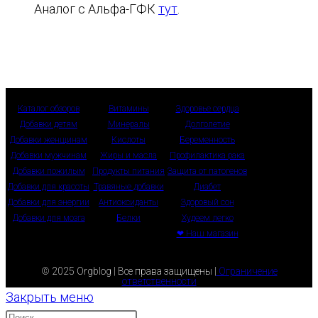
Аналог с Альфа-ГФК
тут
.
Каталог обзоров
Витамины
Здоровье сердца
Добавки детям
Минералы
Долголетие
Добавки женщинам
Кислоты
Беременность
Добавки мужчинам
Жиры и масла
Профилактика рака
Добавки пожилым
Продукты питания
Защита от патогенов
Добавки для красоты
Травяные добавки
Диабет
Добавки для энергии
Антиоксиданты
Здоровый сон
Добавки для мозга
Белки
Худеем легко
❤ Наш магазин
© 2025 Orgblog | Все права защищены |
Ограничение
ответственности
Закрыть меню