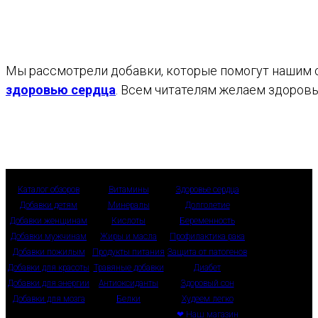
Мы рассмотрели добавки, которые помогут нашим со
здоровью сердца
. Всем читателям желаем здоровь
Каталог обзоров
Витамины
Здоровье сердца
Добавки детям
Минералы
Долголетие
Добавки женщинам
Кислоты
Беременность
Добавки мужчинам
Жиры и масла
Профилактика рака
Добавки пожилым
Продукты питания
Защита от патогенов
Добавки для красоты
Травяные добавки
Диабет
Добавки для энергии
Антиоксиданты
Здоровый сон
Добавки для мозга
Белки
Худеем легко
❤ Наш магазин