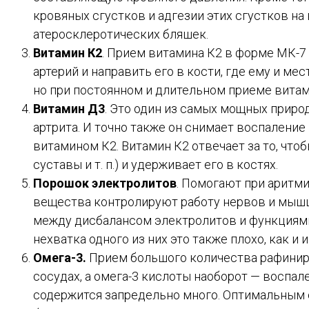
кровяных сгустков и адгезии этих сгустков н
атеросклеротических бляшек.
Витамин К2
. Прием витамина К2 в форме МК-7 
артерий и направить его в кости, где ему и м
но при постоянном и длительном приеме вита
Витамин Д3
. Это один из самых мощных приро
артрита. И точно также он снимает воспаление
витамином К2. Витамин К2 отвечает за то, чтоб
суставы и т. п.) и удерживает его в костях.
Порошок электролитов
. Помогают при аритми
вещества контролируют работу нервов и мышц,
между дисбалансом электролитов и функциями
нехватка одного из них это также плохо, как и 
Омега-3.
Прием большого количества рафинир
сосудах, а омега-3 кислоты наоборот — воспал
содержится запредельно много. Оптимальным соо