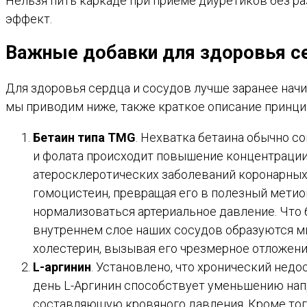
Нельзя пить каркаде при приеме диуретиков без ра
эффект.
Важные добавки для здоровья с
Для здоровья сердца и сосудов лучше заранее начи
мы приводим ниже, также краткое описание принци
Бетаин типа TMG
. Нехватка бетаина обычно с
и фолата происходит повышение концентрации 
атеросклеротических заболеваний коронарных,
гомоцистеин, превращая его в полезный метио
нормализоваться артериальное давление. Что 
внутреннем слое наших сосудов образуются м
холестерин, вызывая его чрезмерное отложени
L-аргинин
. Установлено, что хронический недо
день L-Аргинин способствует уменьшению на
составляющую кровяного давления. Кроме того