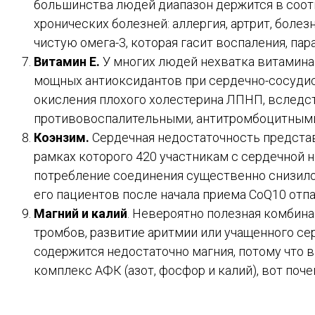
большинства людей диапазон держится в соотно
хронических болезней: аллергия, артрит, боле
чистую омега-3, которая гасит воспаления, п
Витамин Е.
У многих людей нехватка витамина Е
мощных антиоксидантов при сердечно-сосудис
окисления плохого холестерина ЛПНП, вследст
противовоспалительными, антитромбоцитными
Коэнзим.
Сердечная недостаточность представ
рамках которого 420 участникам с сердечной 
потребление соединения существенно снизило 
его пациентов после начала приема CoQ10 отп
Магний и калий
. Невероятно полезная комбина
тромбов, развитие аритмии или учащенного се
содержится недостаточно магния, потому что в
комплекс АФК (азот, фосфор и калий), вот поч