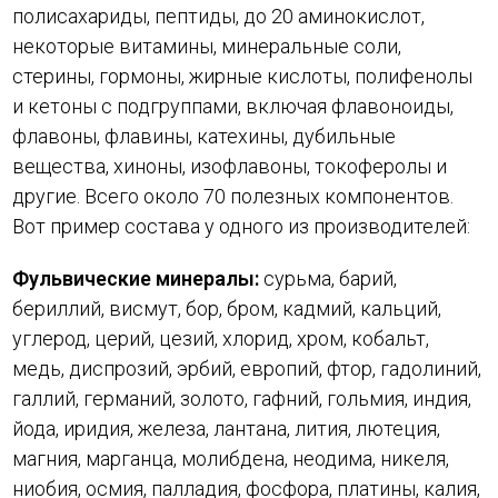
полисахариды, пептиды, до 20 аминокислот,
некоторые витамины, минеральные соли,
стерины, гормоны, жирные кислоты, полифенолы
и кетоны с подгруппами, включая флавоноиды,
флавоны, флавины, катехины, дубильные
вещества, хиноны, изофлавоны, токоферолы и
другие. Всего около 70 полезных компонентов.
Вот пример состава у одного из производителей:
Фульвические минералы:
сурьма, барий,
бериллий, висмут, бор, бром, кадмий, кальций,
углерод, церий, цезий, хлорид, хром, кобальт,
медь, диспрозий, эрбий, европий, фтор, гадолиний,
галлий, германий, золото, гафний, гольмия, индия,
йода, иридия, железа, лантана, лития, лютеция,
магния, марганца, молибдена, неодима, никеля,
ниобия, осмия, палладия, фосфора, платины, калия,