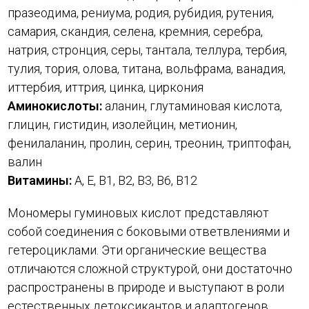
празеодима, рениума, родия, рубидия, рутения,
самария, скандия, селена, кремния, серебра,
натрия, стронция, серы, тантала, теллура, тербия,
тулия, тория, олова, титана, вольфрама, ванадия,
иттербия, иттрия, цинка, циркония
Аминокислоты:
аланин, глутаминовая кислота,
глицин, гистидин, изолейцин, метионин,
фенилаланин, пролин, серин, треонин, триптофан,
валин
Витамины:
A, E, B1, B2, B3, B6, B12
Мономеры гуминовых кислот представляют
собой соединения с боковыми ответвлениями и
гетероциклами. Эти органические вещества
отличаются сложной структурой, они достаточно
распространены в природе и выступают в роли
естественных детоксикантов и адаптогенов.