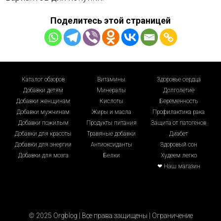
Поделитесь этой страницей
Каталог обзоров
Витамины
Здоровье сердца
Добавки детям
Минералы
Долголетие
Добавки женщинам
Кислоты
Беременность
Добавки мужчинам
Жиры и масла
Профилактика рака
Добавки пожилым
Продукты питания
Защита от патогенов
Добавки для красоты
Травяные добавки
Диабет
Добавки для энергии
Антиоксиданты
Здоровый сон
Добавки для мозга
Белки
Худеем легко
❤ Наш магазин
© 2025 Orgblog | Все права защищены |
Ограничение