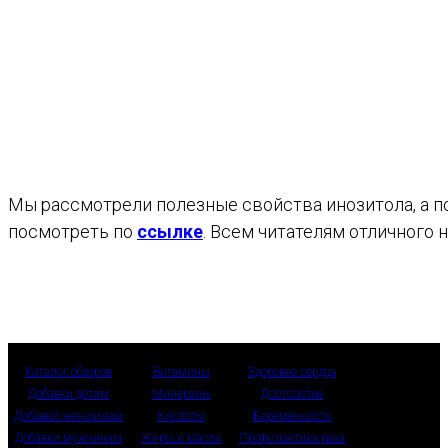
Мы рассмотрели полезные свойства инозитола, а п
посмотреть по
ссылке
. Всем читателям отличного 
Каталог обзоров
Витамины
Здоровье сердца
Добавки детям
Минералы
Долголетие
Добавки женщинам
Кислоты
Беременность
Добавки мужчинам
Жиры и масла
Профилактика рака