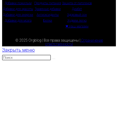
Добавки пожилым
Продукты питания
Защита от патогенов
Добавки для красоты
Травяные добавки
Диабет
Добавки для энергии
Антиоксиданты
Здоровый сон
Добавки для мозга
Белки
Худеем легко
❤ Наш магазин
© 2025 Orgblog | Все права защищены |
Ограничение
ответственности
Закрыть меню