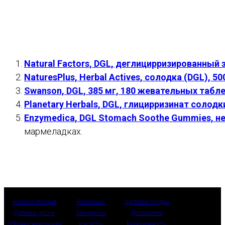
Natural Factors, DGL, деглицирризированный
NaturesPlus, Herbal Actives, солодка (DGL), 5
Swanson, DGL, 385 мг, 180 жевательных табл
Planetary Herbals, DGL, глицирризинат солод
Enzymedica, DGL Stomach Soothe Gummies, 
мармеладках.
Каталог обзоров
Витамины
Здоровье сердца
Добавки детям
Минералы
Долголетие
Добавки женщинам
Кислоты
Беременность