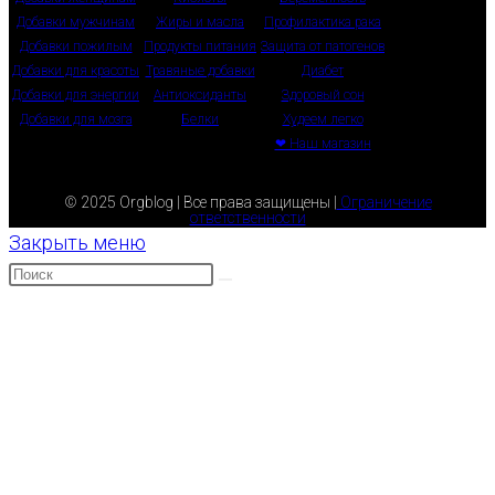
Добавки мужчинам
Жиры и масла
Профилактика рака
Добавки пожилым
Продукты питания
Защита от патогенов
Добавки для красоты
Травяные добавки
Диабет
Добавки для энергии
Антиоксиданты
Здоровый сон
Добавки для мозга
Белки
Худеем легко
❤ Наш магазин
© 2025 Orgblog | Все права защищены |
Ограничение
ответственности
Закрыть меню