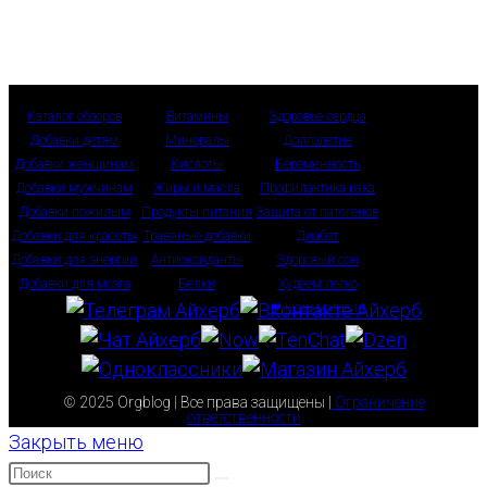
Каталог обзоров
Витамины
Здоровье сердца
Добавки детям
Минералы
Долголетие
Добавки женщинам
Кислоты
Беременность
Добавки мужчинам
Жиры и масла
Профилактика рака
Добавки пожилым
Продукты питания
Защита от патогенов
Добавки для красоты
Травяные добавки
Диабет
Добавки для энергии
Антиоксиданты
Здоровый сон
Добавки для мозга
Белки
Худеем легко
❤ Наш магазин
© 2025 Orgblog | Все права защищены |
Ограничение
ответственности
Закрыть меню