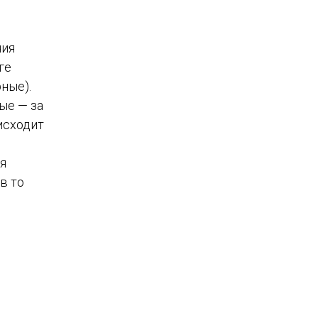
ния
ге
ные).
ые — за
исходит
ая
в то