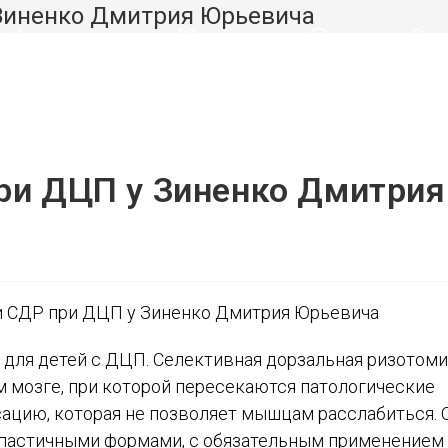
 Зиненко Дмитрия Юрьевича
ЗДОРОВЬЕ
МАГАЗИН
О НАС
ПЕР
ПОИ
ри ДЦП у Зиненко Дмитрия
ПО
ВЕБ-
) для детей с ДЦП. Селективная дорзальная ризотоми
САЙТ
м мозге, при которой пересекаются патологические
цию, которая не позволяет мышцам расслабиться. 
 спастичными формами, с обязательным применением