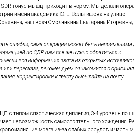
 SDR тонус мышц приходит в норму. Мы делали опе
атрии имени академика Ю. Е. Вельтищева на улице
рьевича, наш врач Смолянкина Екатерина Игоревны,
ать ошибки, сама операция может быть неприменима 
формацией по СДР вам все же нужно обратиться к
ически вся информация взята из открытых источнико
а или пересказа, рекомендуем ознакомится с оригинал
ания, корректировки к тексту высылайте на почту
 ДЦП с типом спастическая диплегия, 3-4 уровень по 
начает невозможность самостоятельного хождения. Р
кровоизлияние мозга из-за слабых сосудов и часть м