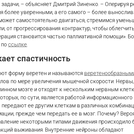
 задачи, – объясняет Дмитрий Зиненко. – Оперируя 
ния более уверенными, а его самого – более выносли
 сможет самостоятельно двигаться, стремимся умень
ли, от прогрессирования контрактур, чтобы облегчит
перация становится частью паллиативной помощи». Б
 по
ссылке
.
кает спастичность
еют форму веретен и называются
веретенообразным
алов по мере увеличения мышечной скорости. Нервы,
пинном мозге и отходят к нескольким нервным клетк
торых, по сути, является работой информационного 
ередают ее другим клеткам в различных комбинаци
ции, прежде чем передать ее в мозг. Почему? Вероя
равление некоторыми типами движения происходило 
реакций выживания. Внутренние нейроны обладают