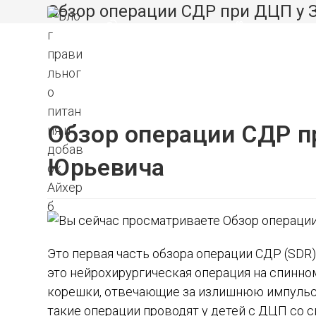
Перейти
Обзор операции СДР при ДЦП у
к
ВЗРОСЛЫМ
ДЕТЯМ
содержимому
Обзор операции СДР п
Юрьевича
Это первая часть обзора операции СДР (SDR
это нейрохирургическая операция на спинно
корешки, отвечающие за излишнюю импульса
такие операции проводят у детей с ДЦП со