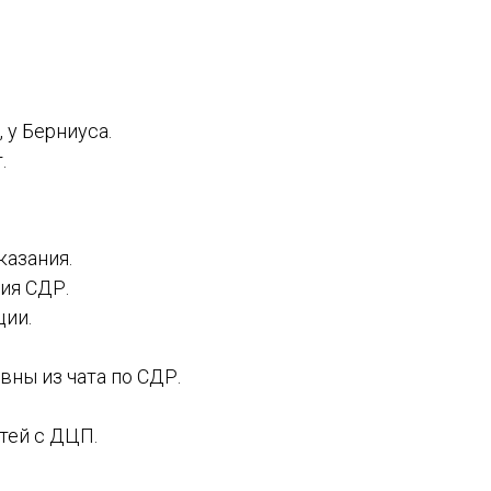
 у Берниуса.
.
казания.
ия СДР.
ции.
ны из чата по СДР.
тей с ДЦП.