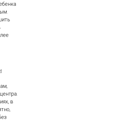
ребенка
вым.
шить
ь
олее
и
ам,
центра.
ях, в
тно,
без