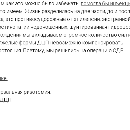
ем как это можно было избежать,
помогла бы инъекц
что имеем. Жизнь разделилась на две части, до и пос
ка, это противосудорожные от эпилепсии, экстренно
 ретинопатии недоношенных, шунтированная гидроце
 рождения мы вкладываем огромное количество сил 
, тяжелые формы ДЦП невозможно компенсировать
состояния. Поэтому, мы решились на операцию СДР.
ке.
рзальная ризотомия.
 ДЦП.