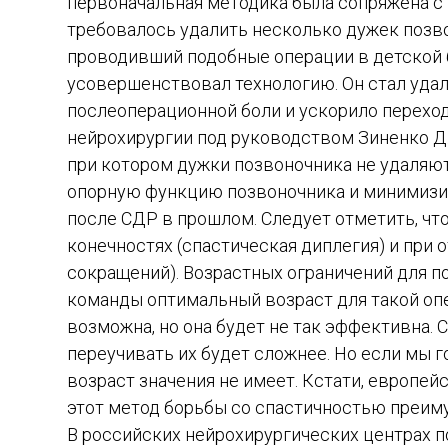
первоначальная методика была сопряжена с 
требовалось удалить несколько дужек позвон
проводивший подобные операции в детской б
усовершенствовал технологию. Он стал удал
послеоперационной боли и ускорило переход
нейрохирургии под руководством Зиненко Д.
при котором дужки позвоночника не удаляют
опорную функцию позвоночника и минимизир
после СДР в прошлом. Следует отметить, чт
конечностях (спастическая диплегия) и при
сокращений). Возрастных ограничений для по
команды оптимальный возраст для такой опе
возможна, но она будет не так эффективна
переучивать их будет сложнее. Но если мы 
возраст значения не имеет. Кстати, европе
этот метод борьбы со спастичностью преиму
В российских нейрохирургических центрах 