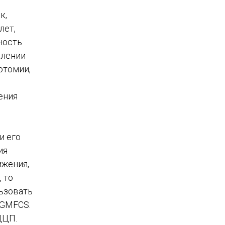
к,
лет,
ность
елении
отомии,
ения
и его
ия
ижения,
 то
льзовать
 GMFCS.
ДЦП.