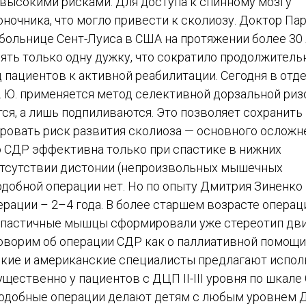
высокими рисками. Для доступа к спинному мозгу
очника, что могло привести к сколиозу. Доктор Пар
ольнице Сент-Луиса в США на протяжении более 30 
ять только одну дужку, что сократило продолжитель
 пациентов к активной реабилитации. Сегодня в отд
 Ю. применяется метод селективной дорзальной риз
ся, а лишь подпиливаются. Это позволяет сохранить
овать риск развития сколиоза — основного осложн
о СДР эффективна только при спастике в нижних
 отсутствии дистонии (непроизвольных мышечных
добной операции нет. Но по опыту Дмитрия Зиненко 
рации – 2–4 года. В более старшем возрасте операц
. Спастичные мышцы сформировали уже стереотип дв
говорим об операции СДР как о паллиативной помощи,
йские и американские специалисты предлагают испо
щественно у пациентов с ДЦП II-III уровня по шкале
подобные операции делают детям с любым уровнем 