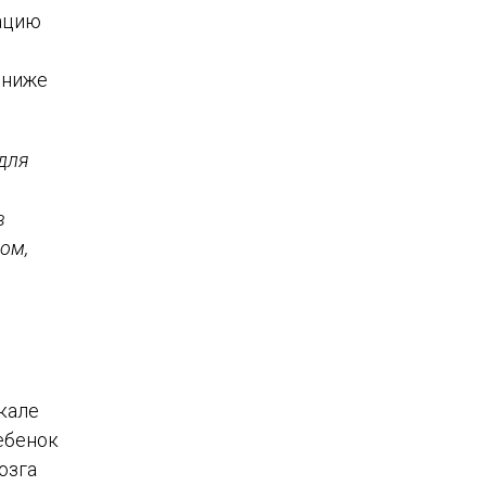
рацию
 ниже
для
в
ом,
шкале
ебенок
озга