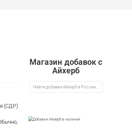
ЕКЛЮЧИТЬ
СК
Магазин добавок с
Айхерб
я (СДР)
У
Обычно,