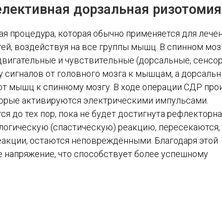
елективная дорзальная ризотомия
я процедура, которая обычно применяется для лече
й, воздействуя на все группы мышц. В спинном моз
вигательные и чувствительные (дорсальные, сенсор
 сигналов от головного мозга к мышцам, а дорсальн
от мышц к спинному мозгу. В ходе операции СДР про
торые активируются электрическими импульсами.
я до тех пор, пока не будет достигнута рефлекторн
огическую (спастическую) реакцию, пересекаются, 
реакции, остаются неповреждёнными. Благодаря этой
 напряжение, что способствует более успешному