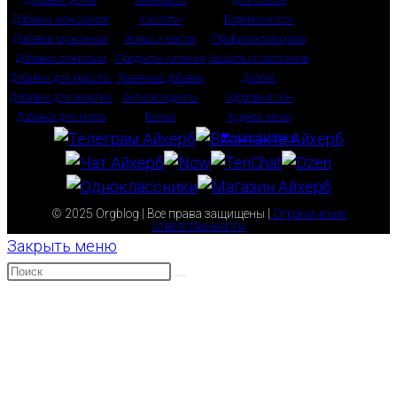
Добавки женщинам
Кислоты
Беременность
Добавки мужчинам
Жиры и масла
Профилактика рака
Добавки пожилым
Продукты питания
Защита от патогенов
Добавки для красоты
Травяные добавки
Диабет
Добавки для энергии
Антиоксиданты
Здоровый сон
Добавки для мозга
Белки
Худеем легко
❤ Наш магазин
© 2025 Orgblog | Все права защищены |
Ограничение
ответственности
Закрыть меню