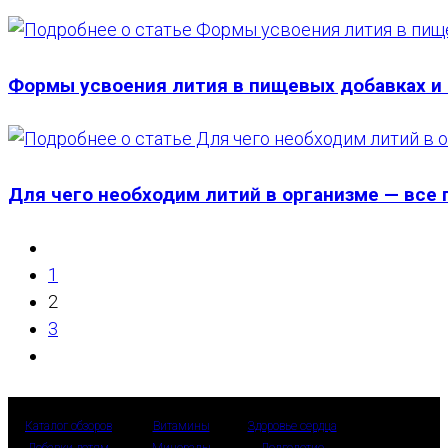
Формы усвоения лития в пищевых добавках и
Для чего необходим литий в организме — все
Перейти
на
1
предыдущую
2
страницу
3
Перейти
на
следующую
Каталог обзоров
Витамины
Здоровье сердца
страницу
Добавки детям
Минералы
Долголетие