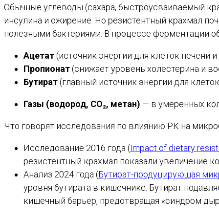
Обычные углеводы (сахара, быстроусваиваемый кр
инсулина и ожирение. Но резистентный крахмал по
полезными бактериями. В процессе ферментации о
Ацетат
(источник энергии для клеток печени 
Пропионат
(снижает уровень холестерина и во
Бутират
(главный источник энергии для клето
Газы (водород, CO₂, метан)
— в умеренных кол
Что говорят исследования по влиянию РК на микро
Исследование 2016 года (
Impact of dietary resi
резистентный крахмал показали увеличение кол
Анализ 2024 года (
Бутират-продуцирующая мик
уровня бутирата в кишечнике. Бутират подавля
кишечный барьер, предотвращая «синдром дыряв