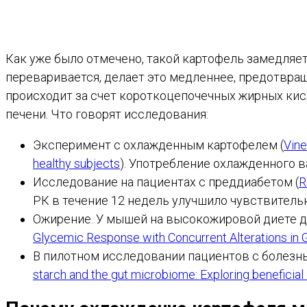
Как уже было отмечено, такой картофель замедляет
переваривается, делает это медленнее, предотвраща
происходит за счет короткоцепочечных жирных ки
печени. Что говорят исследования:
Эксперимент с охлажденным картофелем (
Vine
healthy subjects
). Употребление охлажденного 
Исследование на пациентах с преддиабетом (
R
РК в течение 12 недель улучшило чувствительн
Ожирение. У мышей на высокожировой диете до
Glycemic Response with Concurrent Alterations in 
В пилотном исследовании пациентов с болезнью
starch and the gut microbiome: Exploring beneficial