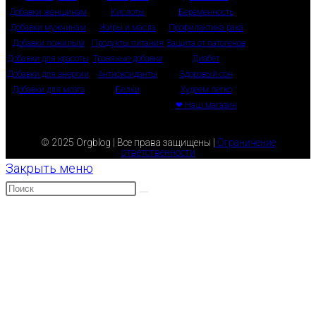
Добавки женщинам
Кислоты
Беременность
Добавки мужчинам
Жиры и масла
Профилактика рака
Добавки пожилым
Продукты питания
Защита от патогенов
Добавки для красоты
Травяные добавки
Диабет
Добавки для энергии
Антиоксиданты
Здоровый сон
Добавки для мозга
Белки
Худеем легко
❤ Наш магазин
© 2025 Orgblog | Все права защищены |
Ограничение
ответственности
Закрыть меню